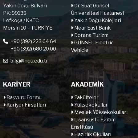
Yakın Doğu Bulvarı
Dr. Suat Günsel
PK: 99138
Üniversitesi Hastanesi
Lefkoşa / KKTC
Yakın Doğu Kolejleri
Mersin 10 – TÜRKİYE
Near East Bank
Dorana Turizm
+90 (392) 223 64 64
GÜNSEL Electric
+90 (392) 680 20 00
Vehicle
bilgi@neu.edu.tr
KARİYER
AKADEMİK
Başvuru Formu
Fakülteler
Kariyer Fırsatları
Yüksekokullar
Meslek Yüksekokulları
Lisansüstü Eğitim
Enstitüsü
Hazırlık Okulları