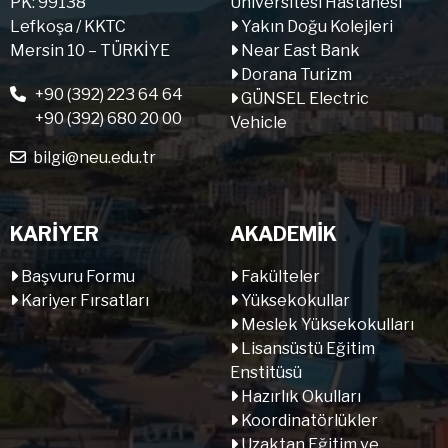
PK: 99138
Üniversitesi Hastanesi
Lefkoşa / KKTC
Yakın Doğu Kolejleri
Mersin 10 – TÜRKİYE
Near East Bank
Dorana Turizm
+90 (392) 223 64 64
GÜNSEL Electric
+90 (392) 680 20 00
Vehicle
bilgi@neu.edu.tr
KARİYER
AKADEMİK
Başvuru Formu
Fakülteler
Kariyer Fırsatları
Yüksekokullar
Meslek Yüksekokulları
Lisansüstü Eğitim
Enstitüsü
Hazırlık Okulları
Koordinatörlükler
Uzaktan Eğitim ve