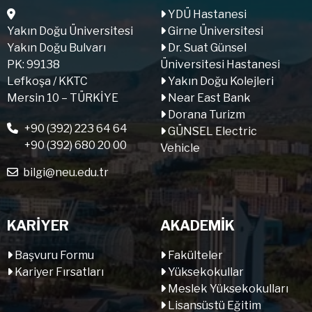
YDÜ Hastanesi
Yakın Doğu Üniversitesi
Girne Üniversitesi
Yakın Doğu Bulvarı
Dr. Suat Günsel
PK: 99138
Üniversitesi Hastanesi
Lefkoşa / KKTC
Yakın Doğu Kolejleri
Mersin 10 – TÜRKİYE
Near East Bank
Dorana Turizm
+90 (392) 223 64 64
GÜNSEL Electric
+90 (392) 680 20 00
Vehicle
bilgi@neu.edu.tr
KARİYER
AKADEMİK
Başvuru Formu
Fakülteler
Kariyer Fırsatları
Yüksekokullar
Meslek Yüksekokulları
Lisansüstü Eğitim